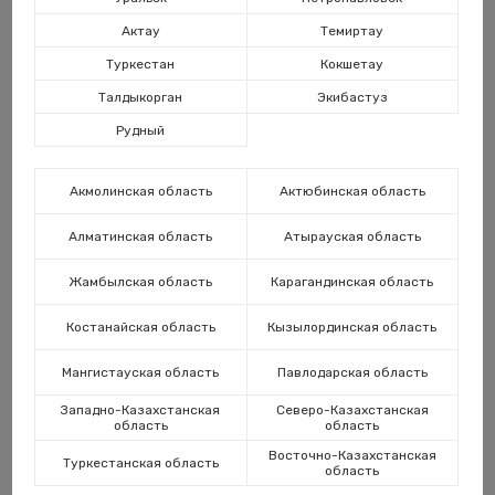
Актау
Темиртау
Каз
Туркестан
Кокшетау
Талдыкорган
Экибастуз
Рудный
Акмолинская область
Актюбинская область
Алматинская область
Атырауская область
Затворы и клапаны
Горелки
предохранительные
Жамбылская область
Карагандинская область
Костанайская область
Кызылординская область
Мангистауская область
Павлодарская область
Западно-Казахстанская
Северо-Казахстанская
область
область
Восточно-Казахстанская
Туркестанская область
область