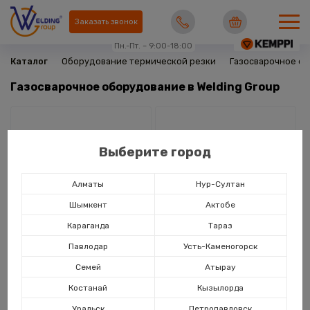
Заказать звонок
Пн.-Пт. – 9:00-18:00
Каталог
Оборудование термической резки
Газосварочное о
Газосварочное оборудование в Welding Group
Выберите город
Алматы
Нур-Султан
Шымкент
Актобе
Караганда
Тараз
Павлодар
Усть-Каменогорск
Семей
Атырау
Редукторы и регуляторы
Рукава газовые
расхода газа
Костанай
Кызылорда
Уральск
Петропавловск