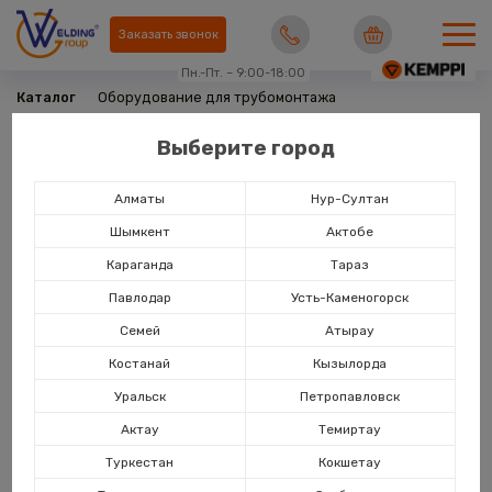
Заказать звонок
Пн.-Пт. – 9:00-18:00
Каталог
Оборудование для трубомонтажа
Оборудование для трубомонтажа в Welding
Выберите город
Group
Алматы
Нур-Султан
Шымкент
Актобе
Караганда
Тараз
Павлодар
Усть-Каменогорск
Семей
Атырау
Костанай
Кызылорда
Уральск
Петропавловск
Актау
Темиртау
Опоры и роликоопоры для
Труборезы, торцеватели
Туркестан
Кокшетау
труб