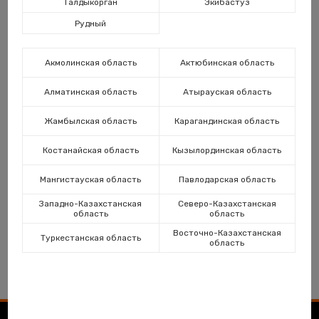
Талдыкорган
Экибастуз
Рудный
Каз
Акмолинская область
Актюбинская область
Алматинская область
Атырауская область
Жамбылская область
Карагандинская область
Костанайская область
Кызылординская область
Приспособления для
Оборудование для
Мангистауская область
Павлодарская область
разметки труб
продувки труб
Западно-Казахстанская
Северо-Казахстанская
область
область
Восточно-Казахстанская
Туркестанская область
область